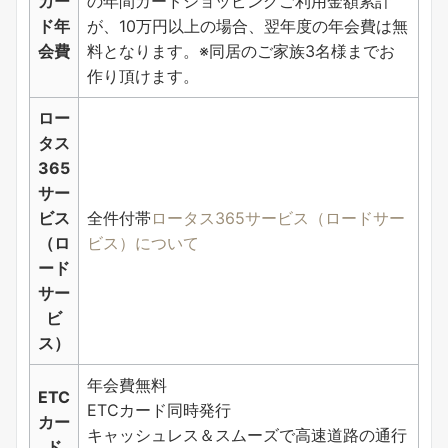
カー
の年間カードショッピングご利用金額累計
ド年
が、10万円以上の場合、翌年度の年会費は無
会費
料となります。※同居のご家族3名様までお
作り頂けます。
ロー
タス
365
サー
ビス
全件付帯
ロータス365サービス（ロードサー
（ロ
ビス）について
ード
サー
ビ
ス）
年会費無料
ETC
ETCカード同時発行
カー
キャッシュレス＆スムーズで高速道路の通行
ド